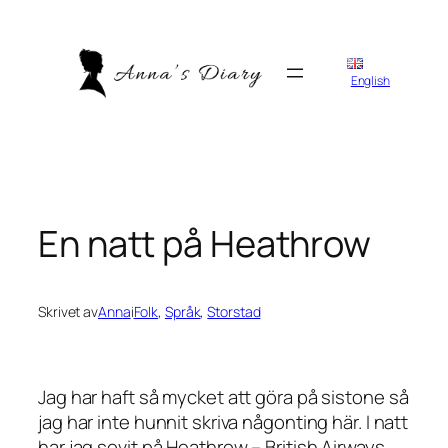
Hoppa
till
innehåll
English
En natt på Heathrow
Skrivet av
Anna
i
Folk
, 
Språk
, 
Storstad
Jag har haft så mycket att göra på sistone så
jag har inte hunnit skriva någonting här. I natt
har jag sovit på Heathrow – British Airways