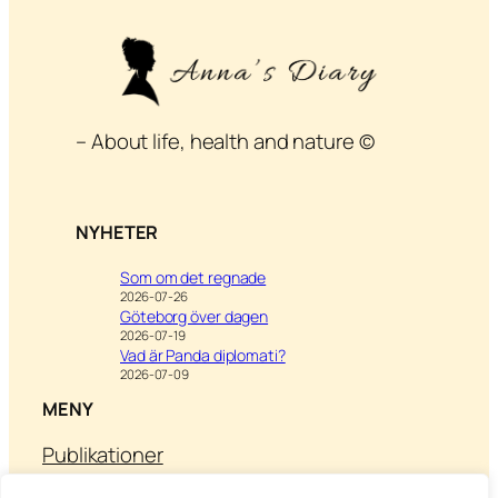
– About life, health and nature ©
NYHETER
Som om det regnade
2026-07-26
Göteborg över dagen
2026-07-19
Vad är Panda diplomati?
2026-07-09
MENY
Publikationer
Om Anna