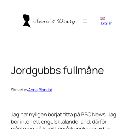
Hoppa
till
innehåll
English
Jordgubbs fullmåne
Skrivet av
Anna
i
Blandat
Jag har nyligen börjat titta på BBC News. Jag
bor inte i ett engelsktalande land, därför
måste jag hålla mitt språkkunskaper vid liv.