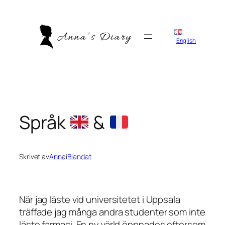
Hoppa
till
innehåll
English
Språk
&
Skrivet av
Anna
i
Blandat
När jag läste vid universitetet i Uppsala
träffade jag många andra studenter som inte
läste farmaci. En ny värld öppnades eftersom