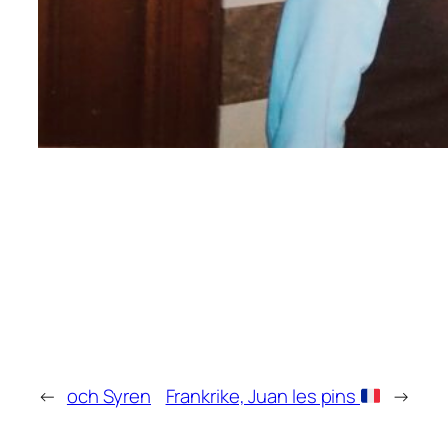
←
och Syren
Frankrike, Juan les pins
→