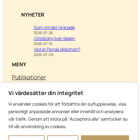
NYHETER
Som om det regnade
2026-07-26
Göteborg över dagen
2026-07-19
Vad är Panda diplomati?
2026-07-09
MENY
Publikationer
Om Anna
Kontakt
Vi värdesätter din integritet
Vi använder cookies för att förbättra din surfupplevelse, visa
personligt anpassade annonser eller innehåll och analysera
Besök
Writing & Leisure –
För
vår trafik. Genom att klicka på "Acceptera alla" samtycker du
inspiration till utbildning
till vår användning av cookies.
Copyright Anna’s Diary 2026