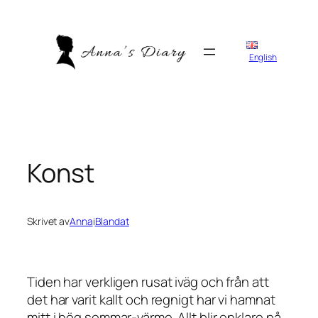
Hoppa
till
innehåll
English
Konst
Skrivet av
Anna
i
Blandat
Tiden har verkligen rusat iväg och från att
det har varit kallt och regnigt har vi hamnat
mitt i hög sommar-värme. Allt blir enklare på