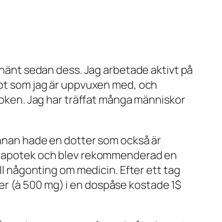
r hänt sedan dess. Jag arbetade aktivt på
ågot som jag är uppvuxen med, och
gboken. Jag har träffat många människor
rinnan hade en dotter som också är
ste apotek och blev rekommenderad en
ill någonting om medicin. Efter ett tag
er (à 500 mg) i en dospåse kostade 1$