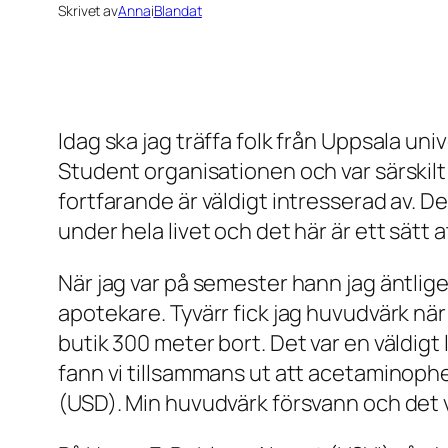
Skrivet av
Anna
i
Blandat
Idag ska jag träffa folk från Uppsala un
Student organisationen och var särskilt
fortfarande är väldigt intresserad av. D
under hela livet och det här är ett sätt 
När jag var på semester hann jag äntlig
apotekare. Tyvärr fick jag huvudvärk n
butik 300 meter bort. Det var en väldigt
fann vi tillsammans ut att acetaminoph
(USD). Min huvudvärk försvann och det v