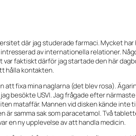
iversitet där jag studerade farmaci. Mycket ha
 intresserad av internationella relationer. N
et var faktiskt därför jag startade den här da
att hålla kontakten.
en att fixa mina naglarna (det blev rosa). Äga
är jag besökte USVI. Jag frågade efter närma
 liten mataffär. Mannen vid disken kände inte t
en är samma sak som paracetamol. Två tablett
ar en ny upplevelse av att handla medicin.