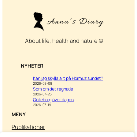
– About life, health and nature ©
NYHETER
Kan jag skylla allt på Hormuz sundet?
2026-08-08
Som om det regnade
2026-07-26
Göteborg över dagen
2026-07-19
MENY
Publikationer
Om Anna