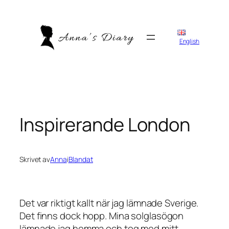
Hoppa
till
innehåll
English
Inspirerande London
Skrivet av
Anna
i
Blandat
Det var riktigt kallt när jag lämnade Sverige.
Det finns dock hopp. Mina solglasögon
lämnade jag hemma och tog med mitt