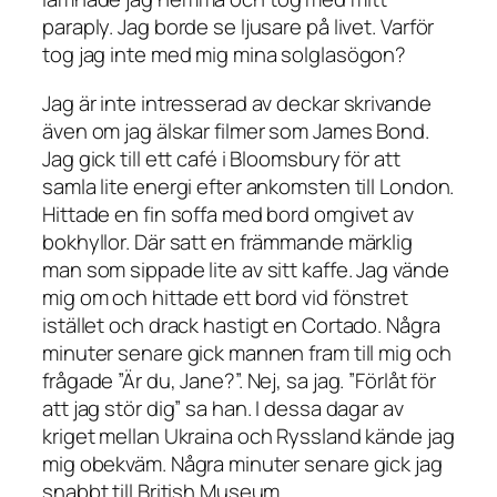
paraply. Jag borde se ljusare på livet. Varför
tog jag inte med mig mina solglasögon?
Jag är inte intresserad av deckar skrivande
även om jag älskar filmer som James Bond.
Jag gick till ett café i Bloomsbury för att
samla lite energi efter ankomsten till London.
Hittade en fin soffa med bord omgivet av
bokhyllor. Där satt en främmande märklig
man som sippade lite av sitt kaffe. Jag vände
mig om och hittade ett bord vid fönstret
istället och drack hastigt en Cortado. Några
minuter senare gick mannen fram till mig och
frågade ”Är du, Jane?”. Nej, sa jag. ”Förlåt för
att jag stör dig” sa han. I dessa dagar av
kriget mellan Ukraina och Ryssland kände jag
mig obekväm. Några minuter senare gick jag
snabbt till British Museum.