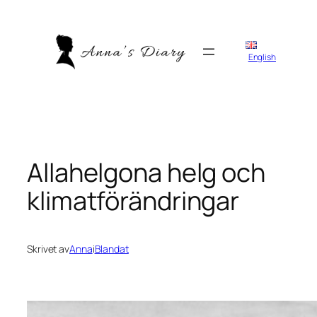
Hoppa
till
innehåll
English
Allahelgona helg och
klimatförändringar
Skrivet av
Anna
i
Blandat