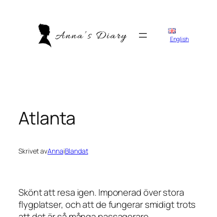
Hoppa
till
innehåll
English
Atlanta
Skrivet av
Anna
i
Blandat
Skönt att resa igen. Imponerad över stora
flygplatser, och att de fungerar smidigt trots
att det är så många passagerare.