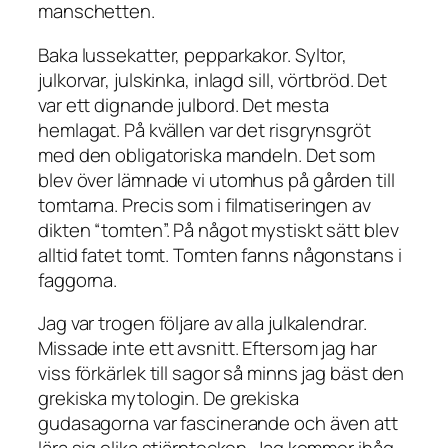
manschetten.
Baka lussekatter, pepparkakor. Syltor,
julkorvar, julskinka, inlagd sill, vörtbröd. Det
var ett dignande julbord. Det mesta
hemlagat. På kvällen var det risgrynsgröt
med den obligatoriska mandeln. Det som
blev över lämnade vi utomhus på gården till
tomtarna. Precis som i filmatiseringen av
dikten “tomten”. På något mystiskt sätt blev
alltid fatet tomt. Tomten fanns någonstans i
faggorna.
Jag var trogen följare av alla julkalendrar.
Missade inte ett avsnitt. Eftersom jag har
viss förkärlek till sagor så minns jag bäst den
grekiska mytologin. De grekiska
gudasagorna var fascinerande och även att