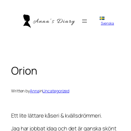
Skip
to
content
Svenska
Orion
Written by
Anna
in
Uncategorized
Ett lite lättare kåseri & kvällsdrömmeri.
Jag har jobbat idag och det är ganska skönt