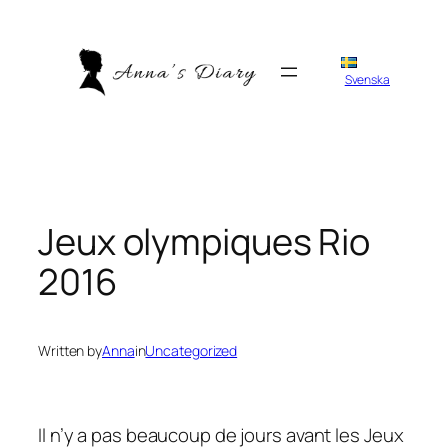
Skip
to
content
Svenska
Jeux olympiques Rio
2016
Written by
Anna
in
Uncategorized
Il n’y a pas beaucoup de jours avant les Jeux