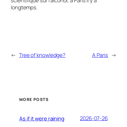
scientifique sur l’alcohol, a Paris il y a
longtemps.
←
Tree of knowledge?
A Paris
→
MORE POSTS
2026-07-26
As if it were raining