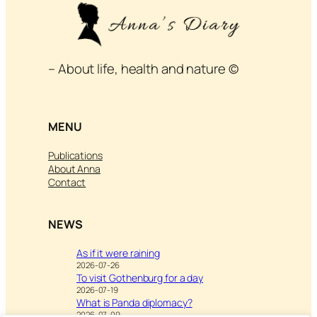
– About life, health and nature ©
MENU
Publications
About Anna
Contact
NEWS
As if it were raining
2026-07-26
To visit Gothenburg for a day
2026-07-19
What is Panda diplomacy?
2026-07-09