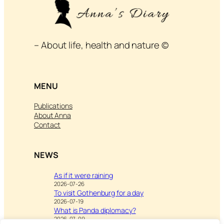
– About life, health and nature ©
MENU
Publications
About Anna
Contact
NEWS
As if it were raining
2026-07-26
To visit Gothenburg for a day
2026-07-19
What is Panda diplomacy?
2026-07-09