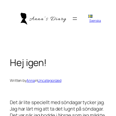
Skip
to
content
Svenska
Hej igen!
Written by
Anna
in
Uncategorized
Det är lite speciellt med söndagar tycker jag.
Jag har lärt mig att ta det lugnt på söndagar.
Det var när jag bodde i Norge som jag märkte