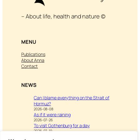
– About life, health and nature ©
MENU
Publications
About Anna
Contact
NEWS
Can I blame everything on the Strait of
Hormuz?
2026-08-08
As if it were raining
2026-07-26
To visit Gothenburg for a day
2026-07-19