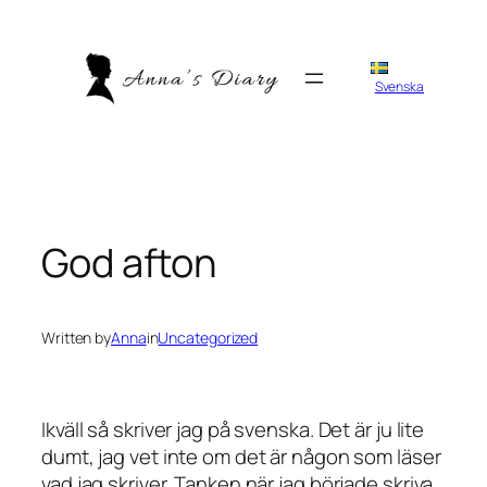
Skip
to
content
Svenska
God afton
Written by
Anna
in
Uncategorized
Ikväll så skriver jag på svenska. Det är ju lite
dumt, jag vet inte om det är någon som läser
vad jag skriver. Tanken när jag började skriva