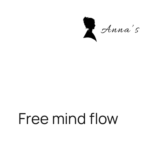
Skip
to
content
Free mind flow