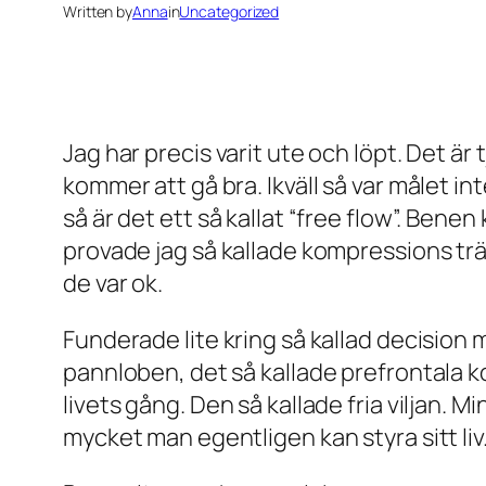
Written by
Anna
in
Uncategorized
Jag har precis varit ute och löpt. Det är
kommer att gå bra. Ikväll så var målet in
så är det ett så kallat “free flow”. Bene
provade jag så kallade kompressions tr
de var ok.
Funderade lite kring så kallad decision
pannloben, det så kallade prefrontala kor
livets gång. Den så kallade fria viljan. M
mycket man egentligen kan styra sitt liv.