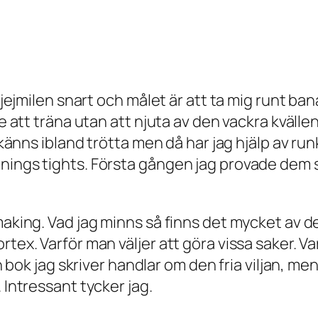
 tjejmilen snart och målet är att ta mig runt ba
te att träna utan att njuta av den vackra kvälle
n känns ibland trötta men då har jag hjälp av run
änings tights. Första gången jag provade dem 
 making. Vad jag minns så finns det mycket av 
tex. Varför man väljer att göra vissa saker. Va
in bok jag skriver handlar om den fria viljan, men
 Intressant tycker jag.