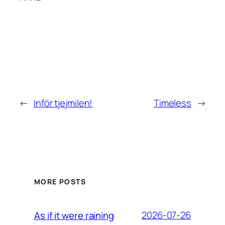
←
Inför tjejmilen!
Timeless
→
MORE POSTS
2026-07-26
As if it were raining