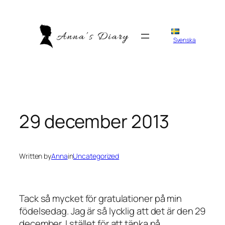
Skip
to
content
Svenska
29 december 2013
Written by
Anna
in
Uncategorized
Tack så mycket för gratulationer på min
födelsedag. Jag är så lycklig att det är den 29
december. I stället för att tänka på